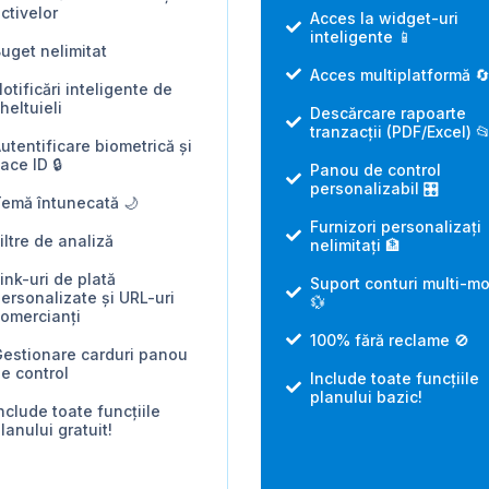
ctivelor
Acces la widget-uri
inteligente 📱
uget nelimitat
Acces multiplatformă 
otificări inteligente de
heltuieli
Descărcare rapoarte
tranzacții (PDF/Excel) 
utentificare biometrică și
ace ID 🔒
Panou de control
personalizabil 🎛️
emă întunecată 🌙
Furnizori personalizați
iltre de analiză
nelimitați 🏦
ink-uri de plată
Suport conturi multi-m
ersonalizate și URL-uri
💱
omercianți
100% fără reclame 🚫
estionare carduri panou
e control
Include toate funcțiile
planului bazic!
nclude toate funcțiile
lanului gratuit!