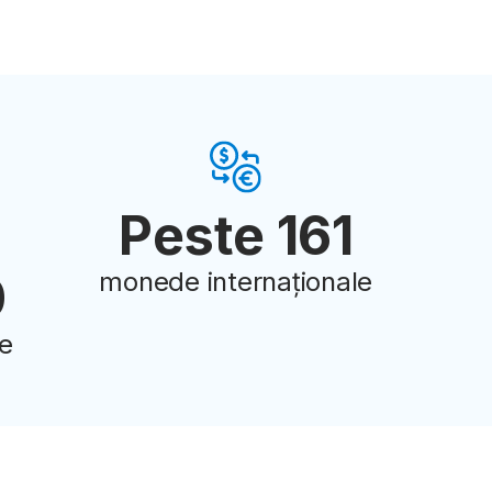
Peste 161
0
monede internaționale
ve