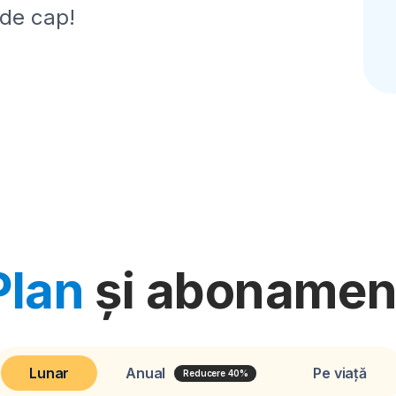
 de cap!
Plan
și abonamen
Lunar
Anual
Pe viață
Reducere 40%