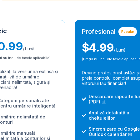
zic
Profesional
Popular
0.99
$4.99
/ Lună
/ Lună
ul nu include taxele aplicabile)
(Prețul nu include taxele aplicabil
alizați la versiunea extinsă și
Devino profesionist astăzi și
rați-vă de urmărire
preia controlul complet asu
ciară nelimitată, sigură și
viitorului tău financiar!
enabilă!
Descărcare rapoarte lu
ategorii personalizate
(PDF) 📊
entru urmărire inteligentă
Analiză detaliată a
rmărire nelimitată de
cheltuielilor
onturi
Sincronizare cu Google
rmărire manuală
Outlook calendar 📅
elimitată a conturilor și