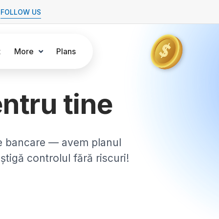
FOLLOW US
t
More
Plans
ntru tine
ile bancare — avem planul
știgă controlul fără riscuri!