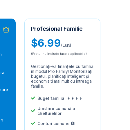
Profesional Familie
$6.99
/ Lună
(Prețul nu include taxele aplicabile)
e)
Gestionați-vă finanțele cu familia
în modul Pro Family! Monitorizați
pra
bugetul, planificați inteligent și
economisiți mai mult cu întreaga
familie.
nare
Buget familial 👨‍👩‍👧‍👦
Urmărire comună a
cheltuielilor
 și
Conturi comune 🏦