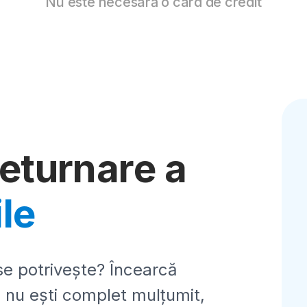
Nu este necesară o card de credit
returnare a
ile
se potrivește? Încearcă
 nu ești complet mulțumit,