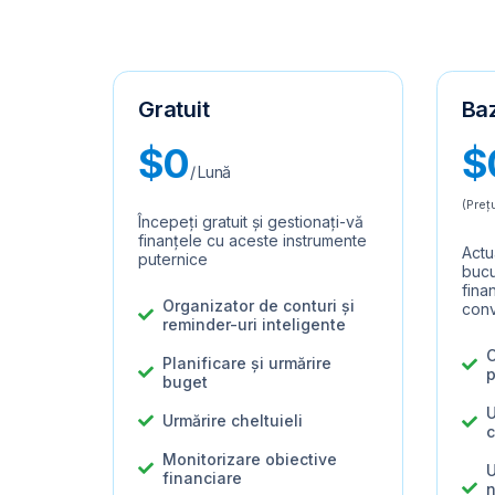
Gratuit
Ba
$0
$
/ Lună
(Preț
Începeți gratuit și gestionați-vă
finanțele cu aceste instrumente
Actu
puternice
bucu
finan
Organizator de conturi și
conv
reminder-uri inteligente
C
Planificare și urmărire
p
buget
U
Urmărire cheltuieli
c
Monitorizare obiective
U
financiare
n