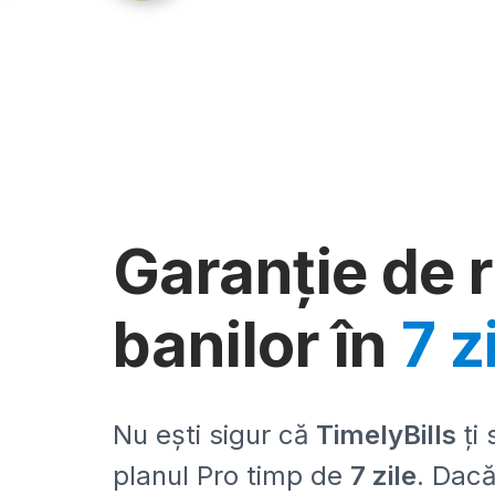
Garanție de 
banilor în
7 z
Nu ești sigur că
TimelyBills
ți 
planul Pro timp de
7 zile
. Dacă