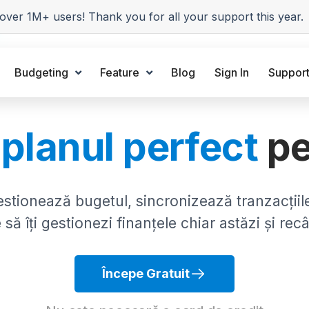
over 1M+ users! Thank you for all your support this year.
Budgeting
Feature
Blog
Sign In
Suppor
e
planul perfect
pe
gestionează bugetul, sincronizează tranzacți
să îți gestionezi finanțele chiar astăzi și recâ
Începe Gratuit