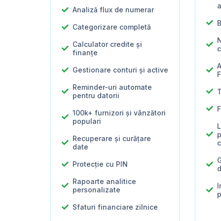
a
Analiză flux de numerar
B
Categorizare completă
N
Calculator credite și
c
finanțe
A
Gestionare conturi și active
F
Reminder-uri automate
T
pentru datorii
F
100k+ furnizori și vânzători
populari
L
p
Recuperare și curățare
c
date
G
Protecție cu PIN
d
Rapoarte analitice
I
personalizate
p
Sfaturi financiare zilnice