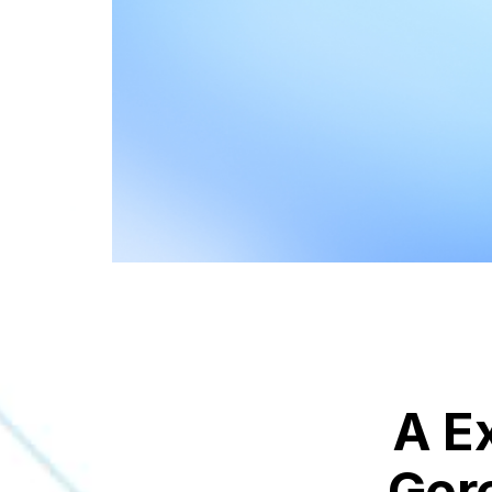
A E
Ger