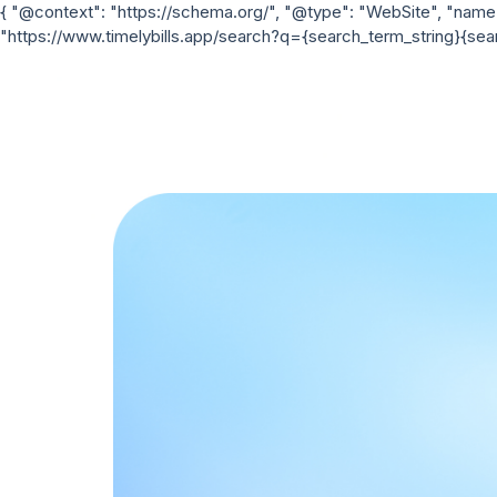
{ "@context": "https://schema.org/", "@type": "WebSite", "name": "
"https://www.timelybills.app/search?q={search_term_string}{sear