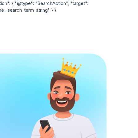
tion": { "@type": "SearchAction", "target":
me=search_term_string" } }