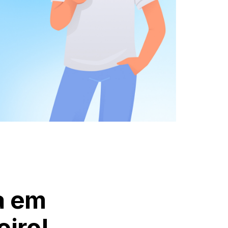
a em
iro!