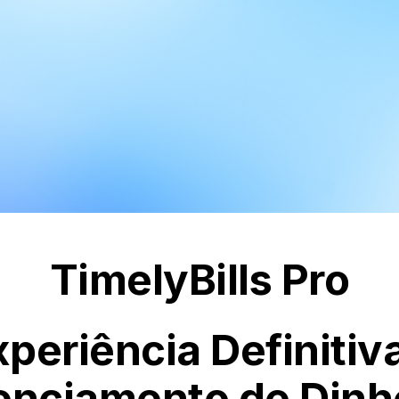
TimelyBills Pro
xperiência Definitiv
enciamento de Dinhe